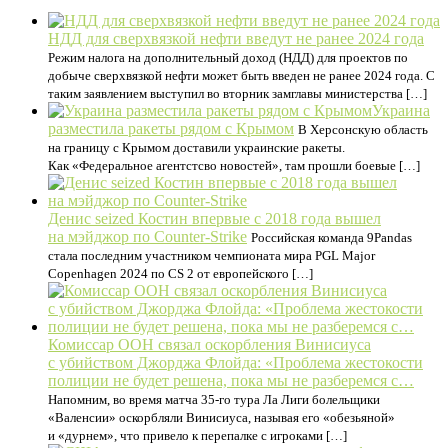
НДД для сверхвязкой нефти введут не ранее 2024 года
Режим налога на дополнительный доход (НДД) для проектов по
добыче сверхвязкой нефти может быть введен не ранее 2024 года. С
таким заявлением выступил во вторник замглавы министерства […]
Украина
разместила ракеты рядом с Крымом
В Херсонскую область
на границу с Крымом доставили украинские ракеты.
Как «Федеральное агентстсво новостей», там прошли боевые […]
Денис seized Костин впервые с 2018 года вышел
на мэйджор по Counter-Strike
Российская команда 9Pandas
стала последним участником чемпионата мира PGL Major
Copenhagen 2024 по CS 2 от европейского […]
Комиссар ООН связал оскорбления Винисиуса
с убийством Джорджа Флойда: «Проблема жестокости
полиции не будет решена, пока мы не разберемся с…
Напомним, во время матча 35-го тура Ла Лиги болельщики
«Валенсии» оскорбляли Винисиуса, называя его «обезьяной»
и «дурнем», что привело к перепалке с игроками […]