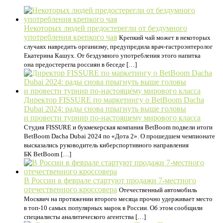
Некоторых людей предостерегли от бездумного
употребления крепкого чая
Крепкий чай может в некоторых
случаях навредить организму, предупредила врач-гастроэнтеролог
Екатерина Кашух. От бездумного употребления этого напитка
она предостерегла россиян в беседе […]
Директор FISSURE по маркетингу о BetBoom Dacha
Dubai 2024: рады снова прыгнуть выше головы
и провести турнир по-настоящему мирового класса
Студия FISSURE и букмекерская компания BetBoom подвели итоги
BetBoom Dacha Dubai 2024 по «Дота 2». О прошедшем чемпионате
высказались руководитель киберспортивного направления
БК BetBoom […]
В России в феврале стартуют продажи 7-местного
отечественного кроссовера
Отечественный автомобиль
Москвич на протяжении второго месяца прочно удерживает место
в топ-10 самых популярных марок в России. Об этом сообщили
специалисты аналитического агентства […]