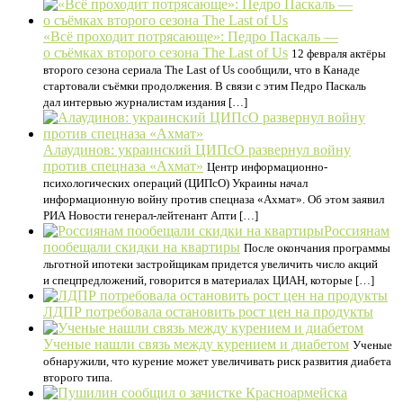
«Всё проходит потрясающе»: Педро Паскаль —
о съёмках второго сезона The Last of Us
12 февраля актёры
второго сезона сериала The Last of Us сообщили, что в Канаде
стартовали съёмки продолжения. В связи с этим Педро Паскаль
дал интервью журналистам издания […]
Алаудинов: украинский ЦИПсО развернул войну
против спецназа «Ахмат»
Центр информационно-
психологических операций (ЦИПсО) Украины начал
информационную войну против спецназа «Ахмат». Об этом заявил
РИА Новости генерал-лейтенант Апти […]
Россиянам
пообещали скидки на квартиры
После окончания программы
льготной ипотеки застройщикам придется увеличить число акций
и спецпредложений, говорится в материалах ЦИАН, которые […]
ЛДПР потребовала остановить рост цен на продукты
Ученые нашли связь между курением и диабетом
Ученые
обнаружили, что курение может увеличивать риск развития диабета
второго типа.