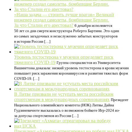
«Наша задача — строить лучше врагов» Великий
инженер создал самолеты, бомбившие Берлин.
За что Сталин его арестовал?
6 декабря исполняется
50 лет со дня смерти конструктора Роберто Бартини. Это один
из самых загадочных и незаслуженно забытых конструкторов
в истории России […]
Уровень тестостерона у мужчин определяет риск
тяжелого COVID-19
Группа специалистов из Университета
Вашингтона доказала: низкий уровень тестостерона в крови мужчин
повышает риск заражения коронавирусом и развития тяжелых форм
COVID-19. […]
В Литве призвали не уступать места российским
спортсменам в международных соревнованиях
Президент
Национального олимпийского комитета (НОК) Литвы Дайна
Гудзиневичюте высказалась о возможном бойкоте Игр-2024 из-
за допуска спортсменов из России […]
Президент «Ахмата» отреагировал на победу над ЦСКА