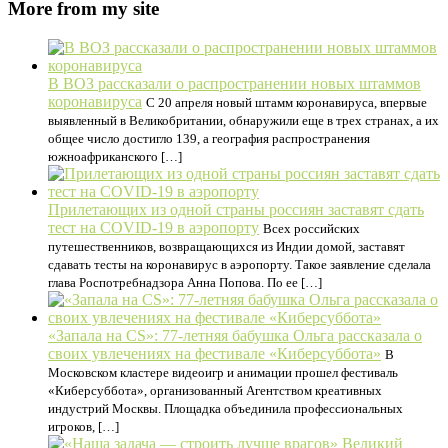
More from my site
В ВОЗ рассказали о распространении новых штаммов
коронавируса
С 20 апреля новый штамм коронавируса, впервые
выявленный в Великобритании, обнаружили еще в трех странах, а их
общее число достигло 139, а география распространения
южноафриканского […]
Прилетающих из одной страны россиян заставят сдать
тест на COVID-19 в аэропорту
Всех российских
путешественников, возвращающихся из Индии домой, заставят
сдавать тесты на коронавирус в аэропорту. Такое заявление сделала
глава Роспотребнадзора Анна Попова. По ее […]
«Запала на CS»: 77-летняя бабушка Ольга рассказала о
своих увлечениях на фестивале «Киберсуббота»
В
Московском кластере видеоигр и анимации прошел фестиваль
«Киберсуббота», организованный Агентством креативных
индустрий Москвы. Площадка объединила профессиональных
игроков, […]