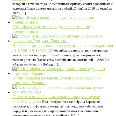
который в течение года не выплачивал зарплату своим работникам и
задолжал более одного миллиона рублей. С ноября 2019 по октябрь
2020 […]
Российского военного осудили за избиение
подчиненного
В Росавиации рассказали о ситуации с вывозом россиян
из Турции и Танзании
Российские авиакомпании завершили
вывоз российских туристов из Танзании, домой вернулись 4,1
тысячи россиян. Также семь российских авиакомпаний —Azur Air,
«Азимут», «Икар», «Победа», […]
В Минобороны раскрыли детали нового удара по
портам на Украине
Гастроэнтеролог Бережная рассказала, как лучше
хранить фрукты
Врач-гастроэнтеролог Ирина Бережная
рассказала, что фрукты и овощи лучше покупать небольшими
порциями, поскольку при продолжительном хранении они
постепенно теряют полезные свойства. В […]