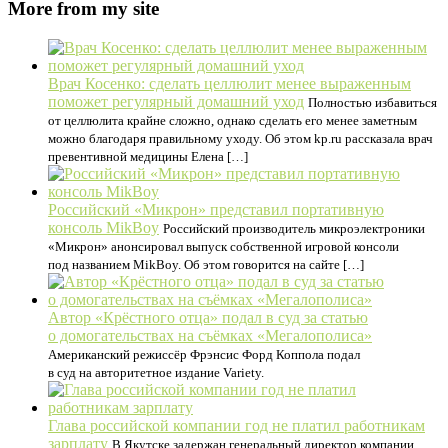
More from my site
Врач Косенко: сделать целлюлит менее выраженным
поможет регулярный домашний уход
Полностью избавиться
от целлюлита крайне сложно, однако сделать его менее заметным
можно благодаря правильному уходу. Об этом kp.ru рассказала врач
превентивной медицины Елена […]
Российский «Микрон» представил портативную
консоль MikBoy
Российский производитель микроэлектроники
«Микрон» анонсировал выпуск собственной игровой консоли
под названием MikBoy. Об этом говорится на сайте […]
Автор «Крёстного отца» подал в суд за статью
о домогательствах на съёмках «Мегалополиса»
Американский режиссёр Фрэнсис Форд Коппола подал
в суд на авторитетное издание Variety.
Глава российской компании год не платил работникам
зарплату
В Якутске задержан генеральный директор компании,